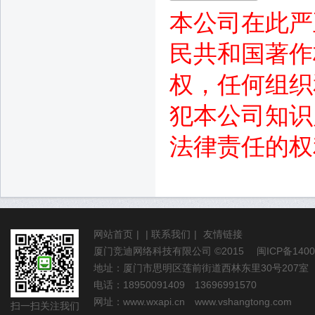
本公司在此严
民共和国著作
权，任何组织
犯本公司知识
法律责任的权
网站首页
|
|
联系我们
|
友情链接
厦门竞迪网络科技有限公司
©2015
闽ICP备1400
地址：厦门市思明区莲前街道西林东里30号207室
电话：18950091409 13696991570
网址：
www.wxapi.cn
www.vshangtong.com
扫一扫关注我们