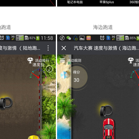
地跑道
海边
跑道