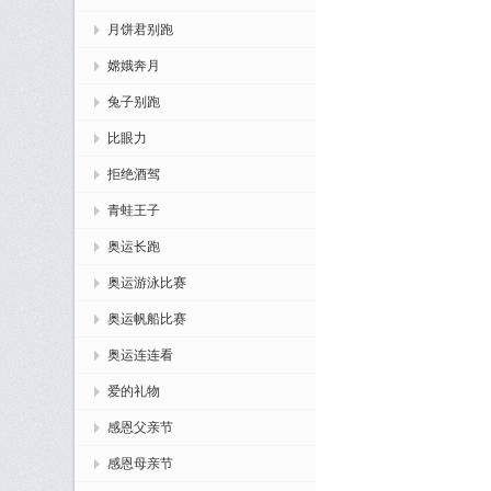
月饼君别跑
嫦娥奔月
兔子别跑
比眼力
拒绝酒驾
青蛙王子
奥运长跑
奥运游泳比赛
奥运帆船比赛
奥运连连看
爱的礼物
感恩父亲节
感恩母亲节