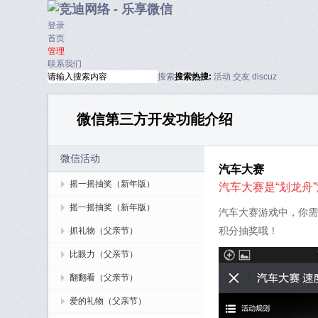
登录
首页
管理
联系我们
搜索
搜索
热搜:
活动
交友
discuz
微信第三方开发功能介绍
微信活动
汽车大赛
摇一摇抽奖（新年版）
汽车大赛
是“划龙
摇一摇抽奖（新年版）
汽车大赛游戏中，你需
积分抽奖哦！
抓礼物（父亲节）
比眼力（父亲节）
翻翻看（父亲节）
爱的礼物（父亲节）