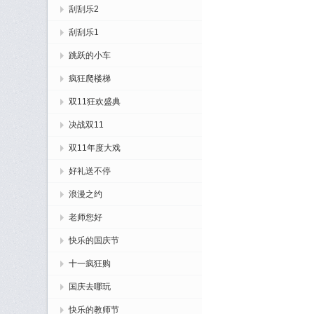
刮刮乐2
刮刮乐1
跳跃的小车
疯狂爬楼梯
双11狂欢盛典
决战双11
双11年度大戏
好礼送不停
浪漫之约
老师您好
快乐的国庆节
十一疯狂购
国庆去哪玩
快乐的教师节