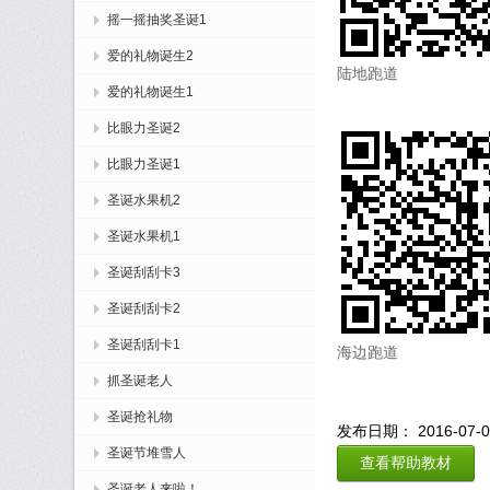
摇一摇抽奖圣诞1
爱的礼物诞生2
陆地跑道
爱的礼物诞生1
比眼力圣诞2
比眼力圣诞1
圣诞水果机2
圣诞水果机1
圣诞刮刮卡3
圣诞刮刮卡2
圣诞刮刮卡1
海边跑道
抓圣诞老人
圣诞抢礼物
发布日期： 2016-07-07
圣诞节堆雪人
查看帮助教材
圣诞老人来啦！