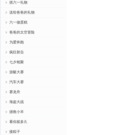
抓六一礼物
送给爸爸的礼物
六一做蛋糕
爸爸的太空冒险
为爱奔跑
疯狂射击
七夕相聚
游艇大赛
汽车大赛
赛龙舟
海盗大战
拯救小羊
看你挺多久
接粽子