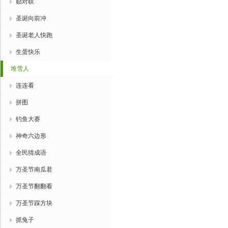
贴对联
圣诞向前冲
圣诞老人快跑
生蛋快乐
堆雪人
连连看
拼图
钓鱼大赛
神奇六边形
全民猜成语
万圣节南瓜君
万圣节翻翻看
万圣节踩方块
抓兔子