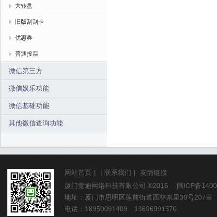
大转盘
旧版刮刮卡
优惠券
普通投票
微信第三方
微信娱乐功能
微信基础功能
其他微信查询功能
网站首页
|
|
联系我们
|
友情链接
厦门竞迪网络科技有限公司
©2015
闽ICP备1400
地址：厦门市思明区莲前街道西林东里30号207室
电话：18950091409 13696991570