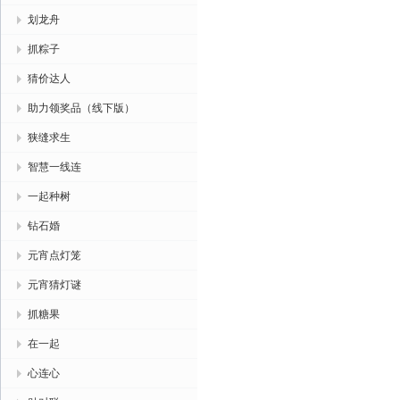
划龙舟
抓粽子
猜价达人
助力领奖品（线下版）
狭缝求生
智慧一线连
一起种树
钻石婚
元宵点灯笼
元宵猜灯谜
抓糖果
在一起
心连心