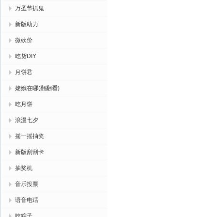
万圣节抓鬼
新版助力
微砍价
吃货DIY
月饼君
嫦娥在哪(翻翻看)
吃月饼
浪漫七夕
摇一摇抽奖
新版刮刮卡
抽奖机
音乐投票
语音电话
吃粽子