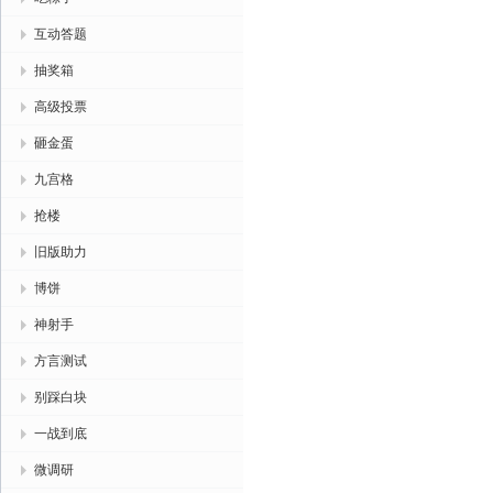
互动答题
抽奖箱
高级投票
砸金蛋
九宫格
抢楼
旧版助力
博饼
神射手
方言测试
别踩白块
一战到底
微调研