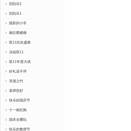
刮刮乐2
刮刮乐1
跳跃的小车
疯狂爬楼梯
双11狂欢盛典
决战双11
双11年度大戏
好礼送不停
浪漫之约
老师您好
快乐的国庆节
十一疯狂购
国庆去哪玩
快乐的教师节