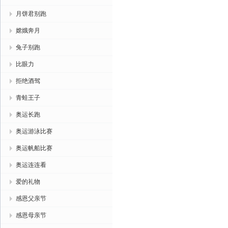
月饼君别跑
嫦娥奔月
兔子别跑
比眼力
拒绝酒驾
青蛙王子
奥运长跑
奥运游泳比赛
奥运帆船比赛
奥运连连看
爱的礼物
感恩父亲节
感恩母亲节