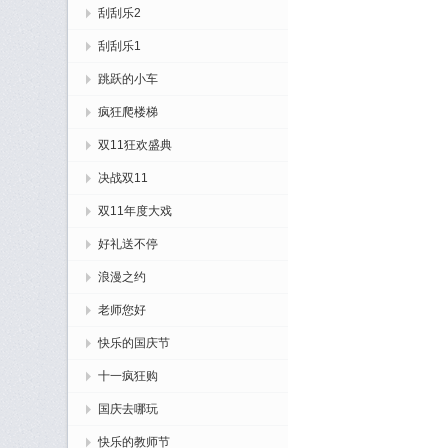
刮刮乐2
刮刮乐1
跳跃的小车
疯狂爬楼梯
双11狂欢盛典
决战双11
双11年度大戏
好礼送不停
浪漫之约
老师您好
快乐的国庆节
十一疯狂购
国庆去哪玩
快乐的教师节