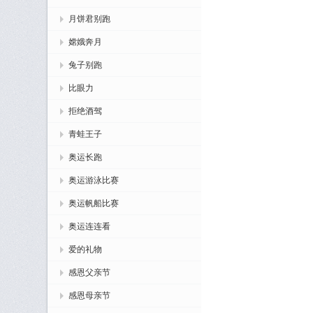
月饼君别跑
嫦娥奔月
兔子别跑
比眼力
拒绝酒驾
青蛙王子
奥运长跑
奥运游泳比赛
奥运帆船比赛
奥运连连看
爱的礼物
感恩父亲节
感恩母亲节