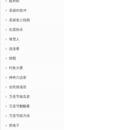
贴对联
圣诞向前冲
圣诞老人快跑
生蛋快乐
堆雪人
连连看
拼图
钓鱼大赛
神奇六边形
全民猜成语
万圣节南瓜君
万圣节翻翻看
万圣节踩方块
抓兔子