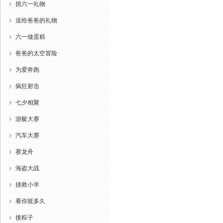
抓六一礼物
送给爸爸的礼物
六一做蛋糕
爸爸的太空冒险
为爱奔跑
疯狂射击
七夕相聚
游艇大赛
汽车大赛
赛龙舟
海盗大战
拯救小羊
看你挺多久
接粽子