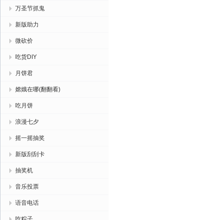
万圣节抓鬼
新版助力
微砍价
吃货DIY
月饼君
嫦娥在哪(翻翻看)
吃月饼
浪漫七夕
摇一摇抽奖
新版刮刮卡
抽奖机
音乐投票
语音电话
吃粽子