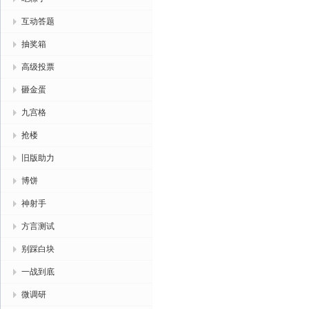
互动答题
抽奖箱
高级投票
砸金蛋
九宫格
抢楼
旧版助力
博饼
神射手
方言测试
别踩白块
一战到底
微调研