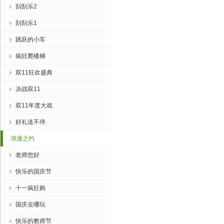
刮刮乐2
刮刮乐1
跳跃的小车
疯狂爬楼梯
双11狂欢盛典
决战双11
双11年度大戏
好礼送不停
浪漫之约
老师您好
快乐的国庆节
十一疯狂购
国庆去哪玩
快乐的教师节