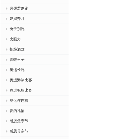
月饼君别跑
嫦娥奔月
兔子别跑
比眼力
拒绝酒驾
青蛙王子
奥运长跑
奥运游泳比赛
奥运帆船比赛
奥运连连看
爱的礼物
感恩父亲节
感恩母亲节