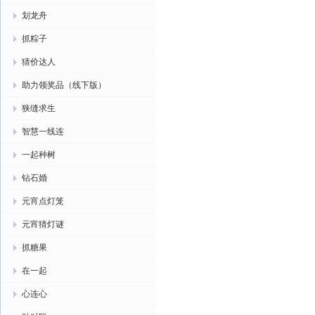
划龙舟
抓粽子
猜价达人
助力领奖品（线下版）
狭缝求生
智慧一线连
一起种树
钻石婚
元宵点灯笼
元宵猜灯谜
抓糖果
在一起
心连心