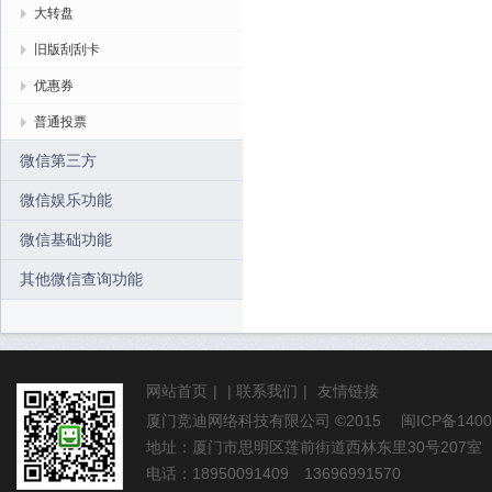
大转盘
旧版刮刮卡
优惠券
普通投票
微信第三方
微信娱乐功能
微信基础功能
其他微信查询功能
网站首页
|
|
联系我们
|
友情链接
厦门竞迪网络科技有限公司
©2015
闽ICP备1400
地址：厦门市思明区莲前街道西林东里30号207室
电话：18950091409 13696991570