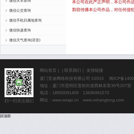
微信火车查询
本公司在此严正声明，本公司作
剽窃传播本公司作品，对任何侵
微信公交查询
微信手机归属地查询
微信快递查询
微信天气查询(语音)
网站首页
|
|
联系我们
|
友情链接
厦门竞迪网络科技有限公司
©2015
闽ICP备1400
地址：厦门市思明区莲前街道西林东里30号207室
电话：18950091409 13696991570
网址：
www.wxapi.cn
www.vshangtong.com
扫一扫关注我们
回顶部