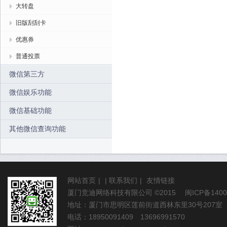
大转盘
旧版刮刮卡
优惠券
普通投票
微信第三方
微信娱乐功能
微信基础功能
其他微信查询功能
网站首页
|
|
联系我们
|
友情链接
厦门竞迪网络科技有限公司
©2015
闽ICP备1400
地址：厦门市思明区莲前街道西林东里30号207室
电话：18950091409 13696991570