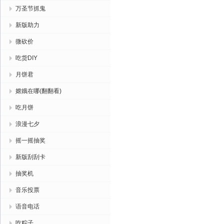
万圣节抓鬼
新版助力
微砍价
吃货DIY
月饼君
嫦娥在哪(翻翻看)
吃月饼
浪漫七夕
摇一摇抽奖
新版刮刮卡
抽奖机
音乐投票
语音电话
吃粽子