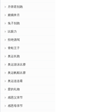
月饼君别跑
嫦娥奔月
兔子别跑
比眼力
拒绝酒驾
青蛙王子
奥运长跑
奥运游泳比赛
奥运帆船比赛
奥运连连看
爱的礼物
感恩父亲节
感恩母亲节