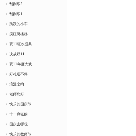
刮刮乐2
刮刮乐1
跳跃的小车
疯狂爬楼梯
双11狂欢盛典
决战双11
双11年度大戏
好礼送不停
浪漫之约
老师您好
快乐的国庆节
十一疯狂购
国庆去哪玩
快乐的教师节