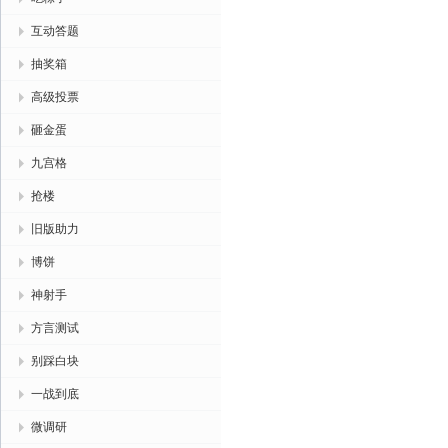
互动答题
抽奖箱
高级投票
砸金蛋
九宫格
抢楼
旧版助力
博饼
神射手
方言测试
别踩白块
一战到底
微调研