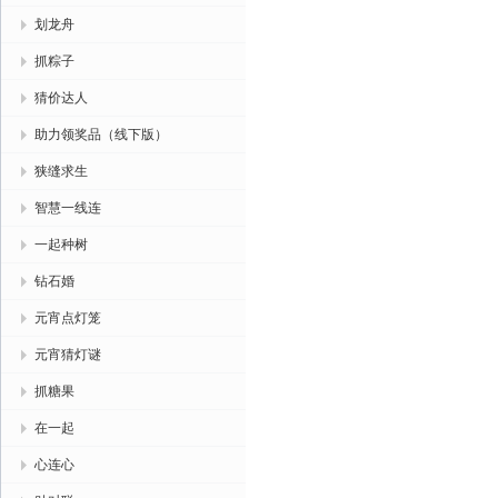
划龙舟
抓粽子
猜价达人
助力领奖品（线下版）
狭缝求生
智慧一线连
一起种树
钻石婚
元宵点灯笼
元宵猜灯谜
抓糖果
在一起
心连心