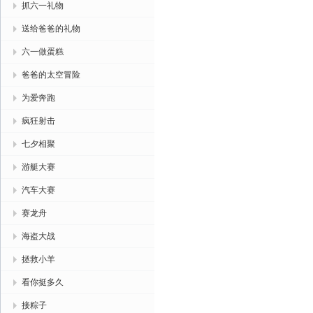
抓六一礼物
送给爸爸的礼物
六一做蛋糕
爸爸的太空冒险
为爱奔跑
疯狂射击
七夕相聚
游艇大赛
汽车大赛
赛龙舟
海盗大战
拯救小羊
看你挺多久
接粽子