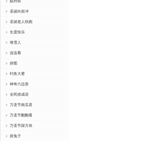
贴对联
圣诞向前冲
圣诞老人快跑
生蛋快乐
堆雪人
连连看
拼图
钓鱼大赛
神奇六边形
全民猜成语
万圣节南瓜君
万圣节翻翻看
万圣节踩方块
抓兔子