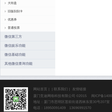
大转盘
旧版刮刮卡
优惠券
普通投票
微信第三方
微信娱乐功能
微信基础功能
其他微信查询功能
网站首页
|
|
联系我们
|
友情链接
厦门竞迪网络科技有限公司
©2015
闽ICP备1400
地址：厦门市思明区莲前街道西林东里30号207室
电话：18950091409 13696991570