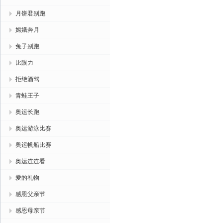
月饼君别跑
嫦娥奔月
兔子别跑
比眼力
拒绝酒驾
青蛙王子
奥运长跑
奥运游泳比赛
奥运帆船比赛
奥运连连看
爱的礼物
感恩父亲节
感恩母亲节