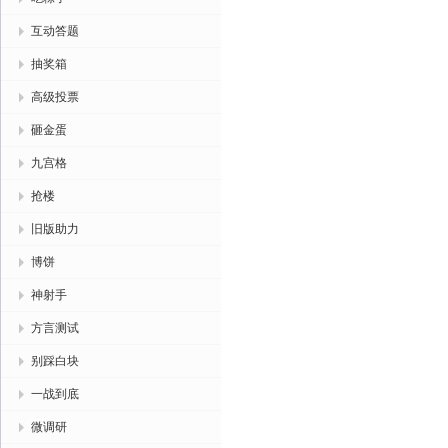
互动答题
抽奖箱
高级投票
砸金蛋
九宫格
抢楼
旧版助力
博饼
神射手
方言测试
别踩白块
一战到底
微调研