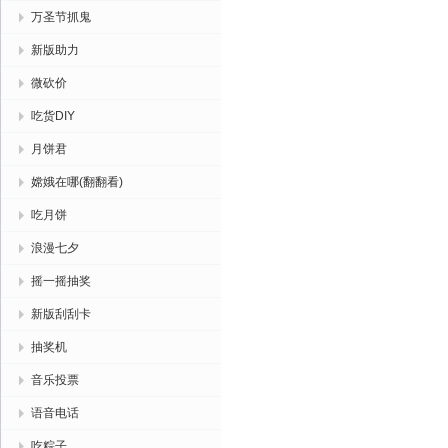
万圣节抓鬼
新版助力
微砍价
吃货DIY
月饼君
嫦娥在哪(翻翻看)
吃月饼
浪漫七夕
摇一摇抽奖
新版刮刮卡
抽奖机
音乐投票
语音电话
吃粽子