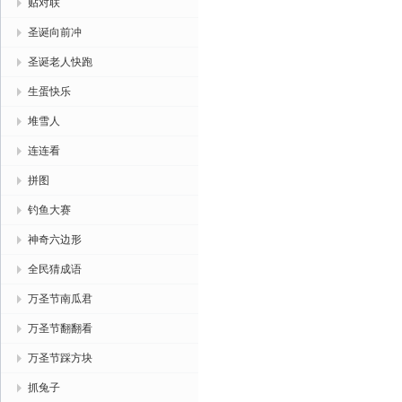
贴对联
圣诞向前冲
圣诞老人快跑
生蛋快乐
堆雪人
连连看
拼图
钓鱼大赛
神奇六边形
全民猜成语
万圣节南瓜君
万圣节翻翻看
万圣节踩方块
抓兔子