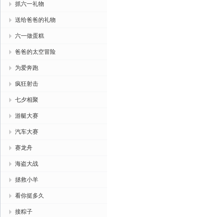
抓六一礼物
送给爸爸的礼物
六一做蛋糕
爸爸的太空冒险
为爱奔跑
疯狂射击
七夕相聚
游艇大赛
汽车大赛
赛龙舟
海盗大战
拯救小羊
看你挺多久
接粽子