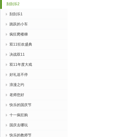
刮刮乐2
刮刮乐1
跳跃的小车
疯狂爬楼梯
双11狂欢盛典
决战双11
双11年度大戏
好礼送不停
浪漫之约
老师您好
快乐的国庆节
十一疯狂购
国庆去哪玩
快乐的教师节