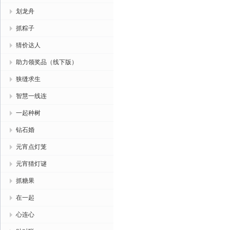
划龙舟
抓粽子
猜价达人
助力领奖品（线下版）
狭缝求生
智慧一线连
一起种树
钻石婚
元宵点灯笼
元宵猜灯谜
抓糖果
在一起
心连心