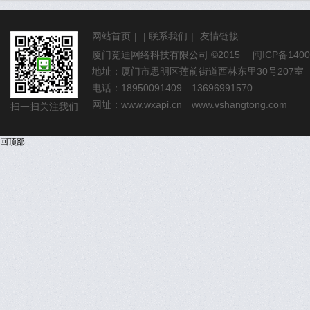
网站首页
|
|
联系我们
|
友情链接
厦门竞迪网络科技有限公司
©2015
闽ICP备1400
地址：厦门市思明区莲前街道西林东里30号207室
电话：18950091409 13696991570
网址：
www.wxapi.cn
www.vshangtong.com
扫一扫关注我们
回顶部