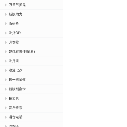
万圣节抓鬼
新版助力
微砍价
吃货DIY
月饼君
嫦娥在哪(翻翻看)
吃月饼
浪漫七夕
摇一摇抽奖
新版刮刮卡
抽奖机
音乐投票
语音电话
吃粽子