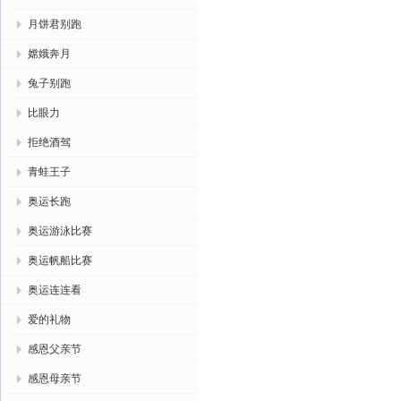
月饼君别跑
嫦娥奔月
兔子别跑
比眼力
拒绝酒驾
青蛙王子
奥运长跑
奥运游泳比赛
奥运帆船比赛
奥运连连看
爱的礼物
感恩父亲节
感恩母亲节