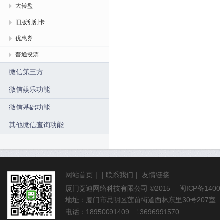
大转盘
旧版刮刮卡
优惠券
普通投票
微信第三方
微信娱乐功能
微信基础功能
其他微信查询功能
网站首页
|
|
联系我们
|
友情链接
厦门竞迪网络科技有限公司
©2015
闽ICP备1400
地址：厦门市思明区莲前街道西林东里30号207室
电话：18950091409 13696991570