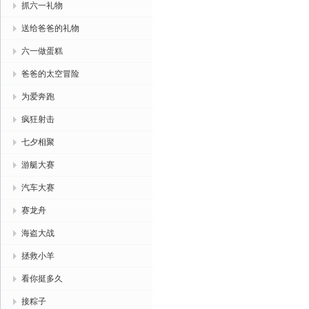
抓六一礼物
送给爸爸的礼物
六一做蛋糕
爸爸的太空冒险
为爱奔跑
疯狂射击
七夕相聚
游艇大赛
汽车大赛
赛龙舟
海盗大战
拯救小羊
看你挺多久
接粽子