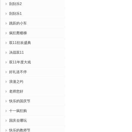
刮刮乐2
刮刮乐1
跳跃的小车
疯狂爬楼梯
双11狂欢盛典
决战双11
双11年度大戏
好礼送不停
浪漫之约
老师您好
快乐的国庆节
十一疯狂购
国庆去哪玩
快乐的教师节