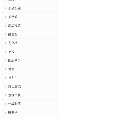
互动答题
抽奖箱
高级投票
砸金蛋
九宫格
抢楼
旧版助力
博饼
神射手
方言测试
别踩白块
一战到底
微调研