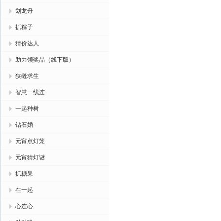
划龙舟
抓粽子
猜价达人
助力领奖品（线下版）
狭缝求生
智慧一线连
一起种树
钻石婚
元宵点灯笼
元宵猜灯谜
抓糖果
在一起
心连心