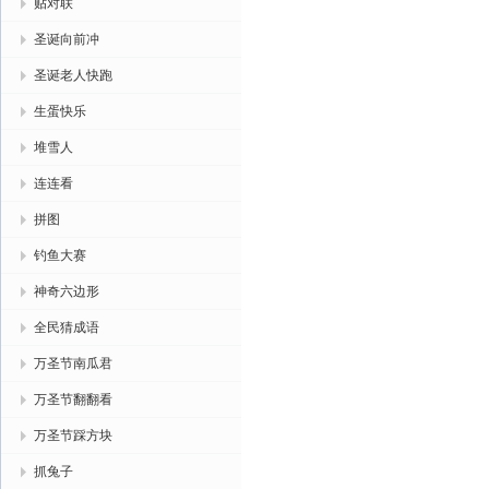
贴对联
圣诞向前冲
圣诞老人快跑
生蛋快乐
堆雪人
连连看
拼图
钓鱼大赛
神奇六边形
全民猜成语
万圣节南瓜君
万圣节翻翻看
万圣节踩方块
抓兔子